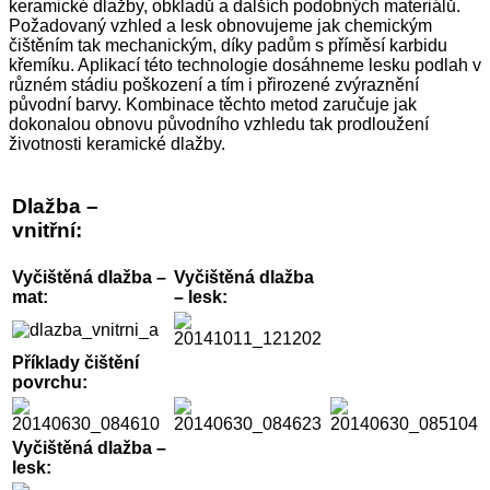
keramické dlažby, obkladů a dalších podobných materiálů.
Požadovaný vzhled a lesk obnovujeme jak chemickým
čištěním tak mechanickým, díky padům s příměsí karbidu
křemíku. Aplikací této technologie dosáhneme lesku podlah v
různém stádiu poškození a tím i přirozené zvýraznění
původní barvy. Kombinace těchto metod zaručuje jak
dokonalou obnovu původního vzhledu tak prodloužení
životnosti keramické dlažby.
Dlažba –
vnitřní:
Vyčištěná dlažba –
Vyčištěná dlažba
mat:
– lesk:
Příklady čištění
povrchu:
Vyčištěná dlažba –
lesk: