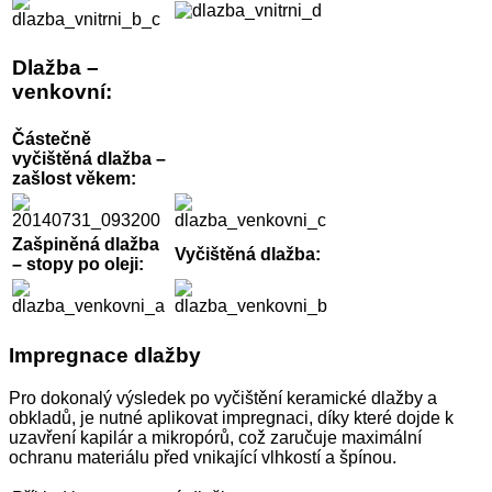
Dlažba –
venkovní:
Částečně
vyčištěná dlažba –
zašlost věkem:
Zašpiněná dlažba
Vyčištěná dlažba:
– stopy po oleji:
Impregnace dlažby
Pro dokonalý výsledek po vyčištění keramické dlažby a
obkladů, je nutné aplikovat impregnaci, díky které dojde k
uzavření kapilár a mikropórů, což zaručuje maximální
ochranu materiálu před vnikající vlhkostí a špínou.